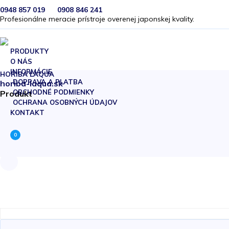
0948 857 019
0908 846 241
Profesionálne meracie prístroje overenej japonskej kvality.
PRODUKTY
O NÁS
INFORMÁCIE
HORIBA LAQUA
DOPRAVA A PLATBA
horiba-laqua.sk
OBCHODNÉ PODMIENKY
Produkt
OCHRANA OSOBNÝCH ÚDAJOV
KONTAKT
0