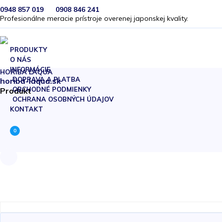
0948 857 019
0908 846 241
Profesionálne meracie prístroje overenej japonskej kvality.
PRODUKTY
O NÁS
INFORMÁCIE
HORIBA LAQUA
DOPRAVA A PLATBA
horiba-laqua.sk
OBCHODNÉ PODMIENKY
Produkt
OCHRANA OSOBNÝCH ÚDAJOV
KONTAKT
0