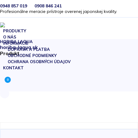
0948 857 019
0908 846 241
Profesionálne meracie prístroje overenej japonskej kvality.
PRODUKTY
O NÁS
HORIBA LAQUA
INFORMÁCIE
horiba-laqua.sk
DOPRAVA A PLATBA
Produkt
OBCHODNÉ PODMIENKY
OCHRANA OSOBNÝCH ÚDAJOV
KONTAKT
0