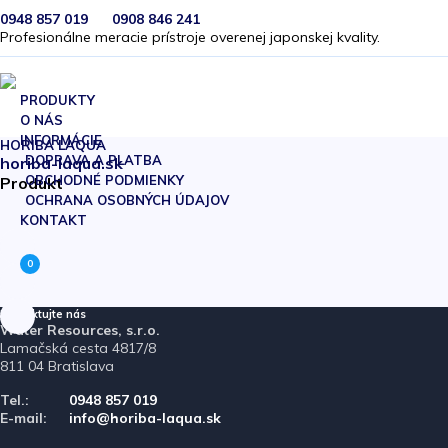
0948 857 019
0908 846 241
Profesionálne meracie prístroje overenej japonskej kvality.
PRODUKTY
O NÁS
INFORMÁCIE
HORIBA LAQUA
DOPRAVA A PLATBA
horiba-laqua.sk
OBCHODNÉ PODMIENKY
Produkt
OCHRANA OSOBNÝCH ÚDAJOV
KONTAKT
0
Kontaktujte nás
Water Resources, s.r.o.
Lamačská cesta 4817/8
811 04 Bratislava
Tel.:
0948 857 019
E-mail:
info@horiba-laqua.sk