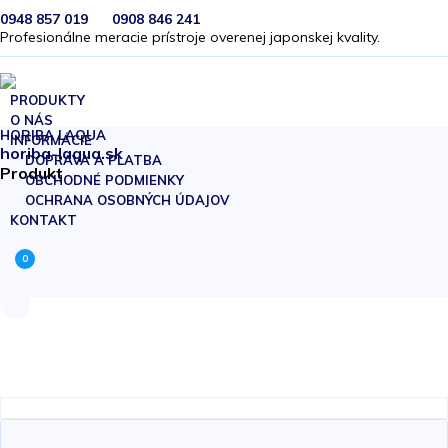
0948 857 019
0908 846 241
Profesionálne meracie prístroje overenej japonskej kvality.
PRODUKTY
O NÁS
HORIBA LAQUA
INFORMÁCIE
horiba-laqua.sk
DOPRAVA A PLATBA
Produkt
OBCHODNÉ PODMIENKY
OCHRANA OSOBNÝCH ÚDAJOV
KONTAKT
0