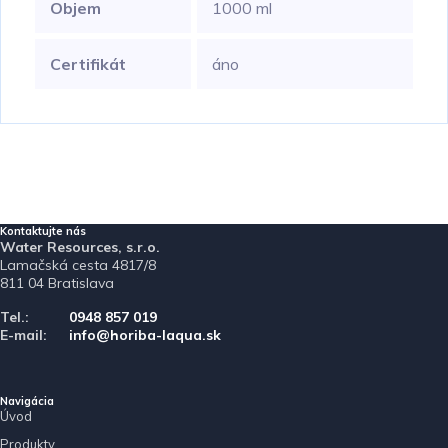
Objem
1000 ml
Certifikát
áno
Kontaktujte nás
Water Resources, s.r.o.
Lamačská cesta 4817/8
811 04 Bratislava
Tel.:
0948 857 019
E-mail:
info@horiba-laqua.sk
Navigácia
Úvod
Produkty