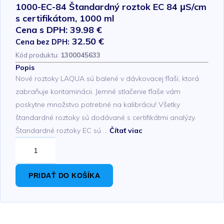
1000-EC-84 Štandardný roztok EC 84 μS/cm
s certifikátom, 1000 ml
Cena s DPH: 39.98 €
32.50 €
Cena bez DPH:
Kód produktu:
1300045633
Popis
Nové roztoky LAQUA sú balené v dávkovacej fľaši, ktorá
zabraňuje kontaminácii. Jemné stlačenie fľaše vám
poskytne množstvo potrebné na kalibráciu! Všetky
štandardné roztoky sú dodávané s certifikátmi analýzy.
Štandardné roztoky EC sú …
Čítať viac
PRIDAŤ DO KOŠÍKA