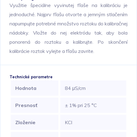
Využitie špeciálne vyvinutej fľaše na kalibráciu je
jednoduché. Najprv fľašu otvorte a jemným stlačením
napumpujte potrebné množstvo roztoku do kalibračnej
nádobky. Vložte do nej elektródu tak, aby bola
ponorená do roztoku a kalibrujte. Po skončení
kalibrácie roztok vylejte a fľašu zavrite.
Technické parametre
Hodnota
84 μS/cm
Presnosť
± 1% pri 25 °C
Zloženie
KCl