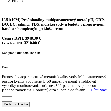
Produkt
U-51(10M) Profesionálny multiparametrový merač pH, ORP,
DO, EC, salinity, TDS, morskej vody a teploty v prepravnom
batohu s kompletným príslušenstvom
Cena s DPH: 3948.30 €
3210.00 €
Cena bez DPH:
Kód produktu:
3200164510
Popis
Prenosné viacparametrové meranie kvality vody Multiparametrový
prístroj kvality vody série U-50 umožňuje merať a indikovať
výsledky monitorovania súčasne až 11 parametrov pomocou
jedného zariadenia. Robustný dizajn, berúc do úvahy …
Čítať viac
Pridať do košíka