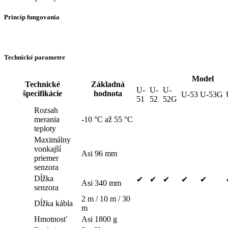
Princíp fungovania
Technické parametre
Model
Technické
Základná
U-
U-
U-
špecifikácie
hodnota
U-53
U-53G
51
52
52G
Rozsah
merania
-10 °C až 55 °C
teploty
Maximálny
vonkajší
Asi 96 mm
priemer
senzora
Dĺžka
✔
✔
✔
✔
✔
Asi 340 mm
senzora
2 m / 10 m / 30
Dĺžka kábla
m
Hmotnosť
Asi 1800 g