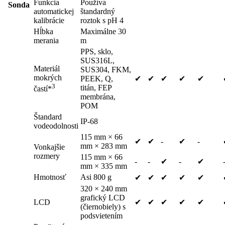
Funkcia
Používa
Sonda
automatickej
štandardný
kalibrácie
roztok s pH 4
Hĺbka
Maximálne 30
merania
m
PPS, sklo,
SUS316L,
Materiál
SUS304, FKM,
mokrých
PEEK, Q,
✔
✔
✔
✔
✔
3
titán, FEP
častí*
membrána,
POM
Štandard
IP-68
vodeodolnosti
115 mm × 66
✔
✔
-
✔
-
mm × 283 mm
Vonkajšie
rozmery
115 mm × 66
-
-
✔
-
✔
mm × 335 mm
Hmotnosť
Asi 800 g
✔
✔
✔
✔
✔
320 × 240 mm
grafický LCD
LCD
✔
✔
✔
✔
✔
(čiernobiely) s
podsvietením