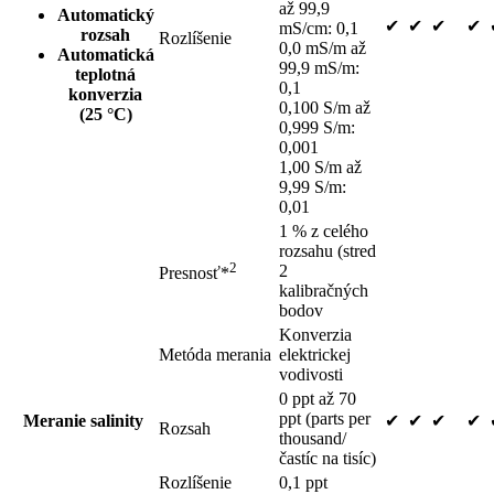
až 99,9
Automatický
✔
✔
✔
✔
mS/cm: 0,1
rozsah
Rozlíšenie
0,0 mS/m až
Automatická
99,9 mS/m:
teplotná
0,1
konverzia
0,100 S/m až
(25 °C)
0,999 S/m:
0,001
1,00 S/m až
9,99 S/m:
0,01
1 % z celého
rozsahu (stred
2
2
Presnosť*
kalibračných
bodov
Konverzia
Metóda merania
elektrickej
vodivosti
0 ppt až 70
ppt (parts per
Meranie salinity
✔
✔
✔
✔
Rozsah
thousand/
častíc na tisíc)
Rozlíšenie
0,1 ppt