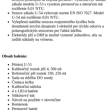
zákalu modelu U-53 s vysokou presnosťou a stieračom má
rozlíšenie 0,01 NTU.
Senzor zákalu U-54 vyhovuje norme EN ISO 7027. Model
U-54 má rozlíšenie 0,01 NTU.
Vylepšená stabilita senzora rozpusteného kyslíka bola
dosiahnutá novým dizajnom 3 elektród pre rýchlu odozvu a
polarografickým senzorom pre ľahkú údržbu.
Elektródy pH a ORP je možné vymeniť jednotlivo, aby sa
znížili náklady na výmenu.
Obsah balenia:
Prístroj U-51
Kalibračný roztok pH 4, 500 ml
Referenčný pH roztok 330, 250 ml
Sada na údržbu DO sondy
Čistiaca kefka
Kalibračná nádoba
4 x LR14 batérie
Silikónový tuk
Návod na použitie v slovenčine
Remienok
Prepravný batoh