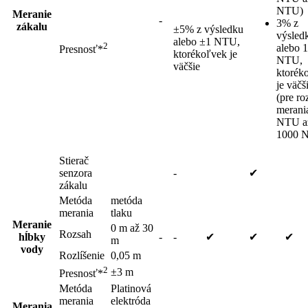
NTU)
Meranie
-
3% z
zákalu
±5% z výsledku
výsled
alebo ±1 NTU,
2
alebo 1
Presnosť*
ktorékoľvek je
NTU,
väčšie
ktorék
je väčš
(pre ro
merani
NTU a
1000 
Stierač
senzora
-
✔
zákalu
Metóda
metóda
merania
tlaku
Meranie
0 m až 30
Rozsah
hĺbky
-
-
✔
✔
✔
m
vody
Rozlíšenie
0,05 m
2
±3 m
Presnosť*
Metóda
Platinová
merania
elektróda
Merania