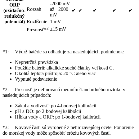
-2000 mV
ORP
Rozsah
až +2000
(oxidačno-
✔
✔
✔
✔
✔
mV
redukčný
potenciál)
Rozlíšenie
1 mV
2
±15 mV
Presnosť*
*1: Výdrž batérie sa odhaduje za nasledujúcich podmienok:
Nepretržitá prevádzka
Použitie batérií: alkalické suché články veľkosti C.
Okolitá teplota prístroja: 20 °C alebo viac
Vypnuté podsvietenie
*2: Presnosť je definovaná meraním štandardného roztoku v
nasledujúcich prípadoch:
Zákal a vodivosť: po 4-bodovej kalibrácii
pH a DO: po 2-bodovej kalibrácii
Hĺbka vody a ORP: po 1-bodovej kalibrácii
*3: Kovové časti sú vyrobené z nehrdzavejúcej ocele. Ponorenie
do morskej vody môže spôsobiť eróziu kovových častí.