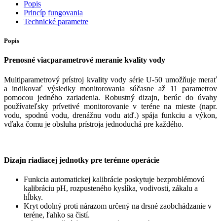
Popis
Princíp fungovania
Technické parametre
Popis
Prenosné viacparametrové meranie kvality vody
Multiparametrový prístroj kvality vody série U-50 umožňuje merať
a indikovať výsledky monitorovania súčasne až 11 parametrov
pomocou jedného zariadenia. Robustný dizajn, berúc do úvahy
používateľsky prívetivé monitorovanie v teréne na mieste (napr.
vodu, spodnú vodu, drenážnu vodu atď.) spája funkciu a výkon,
vďaka čomu je obsluha prístroja jednoduchá pre každého.
Dizajn riadiacej jednotky pre terénne operácie
Funkcia automatickej kalibrácie poskytuje bezproblémovú
kalibráciu pH, rozpusteného kyslíka, vodivosti, zákalu a
hĺbky.
Kryt odolný proti nárazom určený na drsné zaobchádzanie v
teréne, ľahko sa čistí.