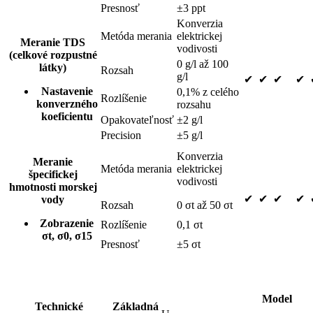
Presnosť
±3 ppt
Konverzia
Metóda merania
elektrickej
Meranie TDS
vodivosti
(celkové rozpustné
0 g/l až 100
látky)
Rozsah
g/l
✔
✔
✔
✔
Nastavenie
0,1% z celého
Rozlíšenie
konverzného
rozsahu
koeficientu
Opakovateľnosť
±2 g/l
Precision
±5 g/l
Konverzia
Meranie
Metóda merania
elektrickej
špecifickej
vodivosti
hmotnosti morskej
✔
✔
✔
✔
vody
Rozsah
0 σt až 50 σt
Zobrazenie
Rozlíšenie
0,1 σt
σt, σ0, σ15
Presnosť
±5 σt
Model
Technické
Základná