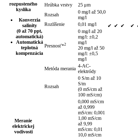
rozpusteného
Hrúbka vrstvy
25 μm
kyslíka
0 mg/l až 50,0
Rozsah
mg/l
Konverzia
Rozlíšenie
0,01 mg/l
salinity
✔
✔
✔
✔
(0 až 70 ppt,
0 mg/l až 20
automatická)
mg/l: ±0,2
Automatická
mg/l
2
Presnosť*
teplotná
20 mg/l až 50
kompenzácia
mg/l: ±0,5
mg/l
4-AC-
Metóda merania
elektródy
0 S/m až 10
S/m
Rozsah
(0 mS/cm až
100 mS/cm)
0,000 mS/cm
až 0,999
mS/cm: 0,001
1,00 mS/cm
Meranie
až 9,99
elektrickej
mS/cm: 0,01
vodivosti
10,0 mS/cm