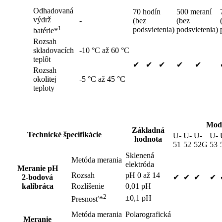
Odhadovaná
70 hodín
500 meraní
výdrž
-
(bez
(bez
1
podsvietenia)
podsvietenia)
batérie*
Rozsah
skladovacích
-10 °C až 60 °C
teplôt
✔
✔
✔
✔
✔
Rozsah
okolitej
-5 °C až 45 °C
teploty
Mod
Základná
Technické špecifikácie
U-
U-
U-
U-
hodnota
51
52
52G
53
Sklenená
Metóda merania
elektróda
Meranie pH
Rozsah
pH 0 až 14
2-bodová
✔
✔
✔
✔
kalibráca
Rozlíšenie
0,01 pH
2
±0,1 pH
Presnosť*
Metóda merania
Polarografická
Meranie