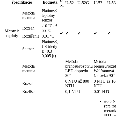
U-
špecifikácie
hodnota
U-52
U-52G
U-53
U-5
51
Platinový
Metóda
teplotný
merania
senzor
-10 °C až
Rozsah
55 °C
Meranie
✔
✔
✔
✔
✔
teploty
Rozlíšenie
0,01 °C
Platinový,
JIS triedy
Senzor
B (0,3 +
0,005 |t|)
Metóda
Metóda
Metóda
prenosu/rozptylu
prenosu/rozp
merania
LED dopredu
Wolfrámová
30°
žiarovka 90°
0 NTU až 800
0 NTU až 10
Rozsah
NTU
NTU
Rozlíšenie
0,1 NTU
0,01 NTU
±0,5 
(pre ro
merani
NTU a