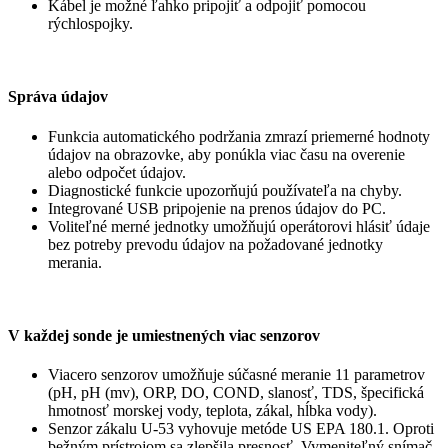
Kábel je možné ľahko pripojiť a odpojiť pomocou
rýchlospojky.
Správa údajov
Funkcia automatického podržania zmrazí priemerné hodnoty
údajov na obrazovke, aby ponúkla viac času na overenie
alebo odpočet údajov.
Diagnostické funkcie upozorňujú používateľa na chyby.
Integrované USB pripojenie na prenos údajov do PC.
Voliteľné merné jednotky umožňujú operátorovi hlásiť údaje
bez potreby prevodu údajov na požadované jednotky
merania.
V každej sonde je umiestnených viac senzorov
Viacero senzorov umožňuje súčasné meranie 11 parametrov
(pH, pH (mv), ORP, DO, COND, slanosť, TDS, špecifická
hmotnosť morskej vody, teplota, zákal, hĺbka vody).
Senzor zákalu U-53 vyhovuje metóde US EPA 180.1. Oproti
bežným prístrojom sa zlepšila presnosť. Vymeniteľný snímač