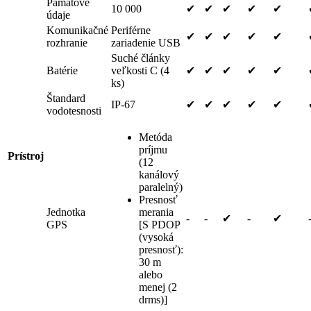
Pamätové
10 000
✔
✔
✔
✔
✔
údaje
Komunikačné
Periférne
✔
✔
✔
✔
✔
rozhranie
zariadenie USB
Suché články
Batérie
veľkosti C (4
✔
✔
✔
✔
✔
ks)
Štandard
IP-67
✔
✔
✔
✔
✔
vodotesnosti
Metóda
príjmu
Prístroj
(12
kanálový
paralelný)
Presnosť
Jednotka
merania
-
-
✔
-
✔
GPS
[S PDOP
(vysoká
presnosť):
30 m
alebo
menej (2
drms)]